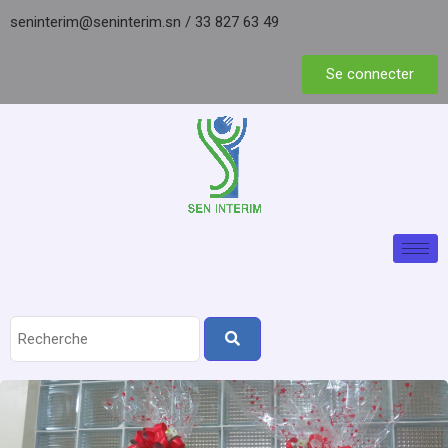
seninterim@seninterim.sn
/
33 827 63 49
Se connecter