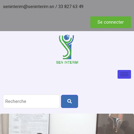
seninterim@seninterim.sn
/
33 827 63 49
Se connecter