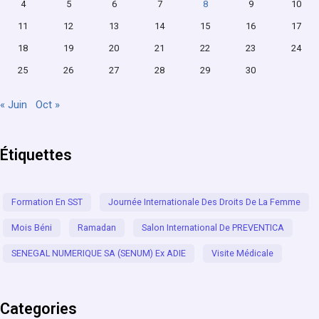
4
5
6
7
8
9
10
11
12
13
14
15
16
17
18
19
20
21
22
23
24
25
26
27
28
29
30
« Juin
Oct »
Étiquettes
Formation En SST
Journée Internationale Des Droits De La Femme
Mois Béni
Ramadan
Salon International De PREVENTICA
SENEGAL NUMERIQUE SA (SENUM) Ex ADIE
Visite Médicale
Categories